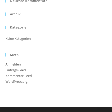
Neueste Kommentare
clo
the
sea
Archiv
pan
Kategorien
Keine Kategorien
Meta
Anmelden
Eintrags-Feed
Kommentar-Feed
WordPress.org