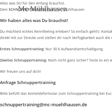
Zum
Alles was DU für den Anfang brauchst.
Mc Mühlhausen
Inhalt
Dein
SCHNUPPERTRAINING
beim MC Mühlhausen
springen
Wir haben alles was Du brauchst!
Du möchtest echtes Rennfeeling erleben? So einfach geht’s: Kon
direkt mit zur Strecke und stellen dir nach Verfügbarkeit auch die
Erstes Schnuppertraining:
Nur 30 € Aufwandsentschädigung.
Zweites Schnuppertraining:
Noch nicht ganz sicher? Teste es ein w
Wir freuen uns auf dich!
Anfrage Schnuppertraining
Bitte befüllt das Anmeldeformular zum Schnuppertraining bei Eu
schnuppertraining@mc-muehlhausen.de