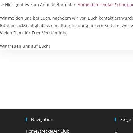
-> Hier geht es zum Anmeldeformular:
Anmeldeformular Schnuppe
Wir melden uns bei Euch, nachdem wir von Euch kontaktiert wurde
Bitte berücksichtigt, dass eine Rückmeldung unsererseits teilwei
Vielen Dank für Euer Verständnis.
Wir freuen uns auf Euch!
Navigation
Folge
Opens
Home
Strecke
Der Club